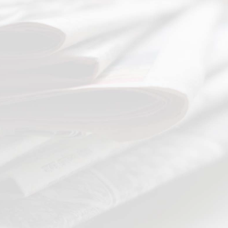
ALLE BEITRÄGE
KSW engagiert sich
beim Fürther Ludwig-
Erhard-Preis 2026:
Impulse für eine
zukunftsfähige
Altersvorsorge