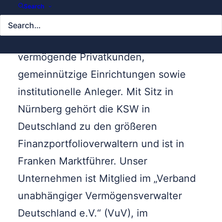
Als bankenunabhängiger
Search
Vermögensverwalter
betreut die
KSW
Vermögensverwaltung AG
seit 1997
vermögende Privatkunden,
gemeinnützige Einrichtungen sowie
institutionelle Anleger. Mit Sitz in
Nürnberg gehört die KSW in
Deutschland zu den größeren
Finanzportfolioverwaltern und ist in
Franken Marktführer. Unser
Unternehmen ist Mitglied im „Verband
unabhängiger Vermögensverwalter
Deutschland e.V.“ (VuV), im