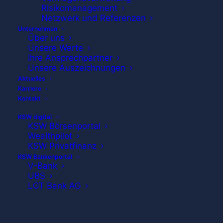
Risikomanagement
Netzwerk und Referenzen
Unternehmen
Über uns
Unsere Werte
Ihre Ansprechpartner
Unsere Auszeichnungen
Aktuelles
Karriere
Kontakt
KSW digital
KSW Börsenportal
Wealthpilot
KSW Privatfinanz
Willkommen bei der KSW
KSW Bankenportal
V-Bank
Vermögensverwaltung AG
UBS
LGT Bank AG