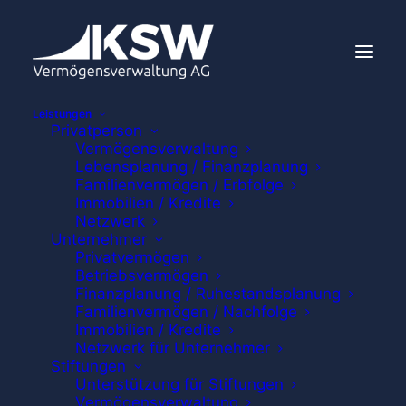
Leistungen
Privatperson
Vermögensverwaltung
Lebensplanung / Finanzplanung
KSW Perspektiven
Familienvermögen / Erbfolge
Immobilien / Kredite
Netzwerk
2. Ausgabe 2025
Unternehmer
Privatvermögen
Betriebsvermögen
Finanzplanung / Ruhestandsplanung
Zum Herunterladen auf
Familienvermögen / Nachfolge
Immobilien / Kredite
das Magazin tippen!
Netzwerk für Unternehmer
Stiftungen
Unterstützung für Stiftungen
Vermögensverwaltung