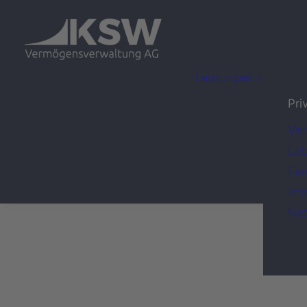
Leistungen
Pri
Ve
Leb
Fam
Imm
Ne