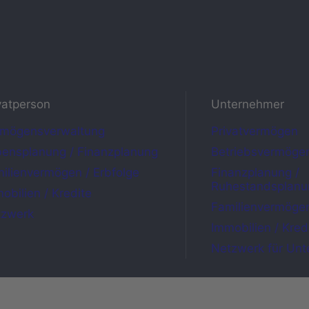
vatperson
Unternehmer
rmögensverwaltung
Privatvermögen
ensplanung / Finanzplanung
Betriebsvermöge
ilienvermögen / Erbfolge
Finanzplanung /
Ruhestandsplanu
obilien / Kredite
Familienvermögen
tzwerk
Immobilien / Kred
Netzwerk für Un