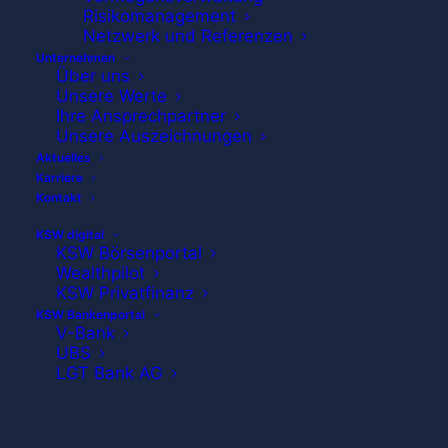
Risikomanagement
Netzwerk und Referenzen
Unternehmen
Über uns
Unsere Werte
Ihre Ansprechpartner
Unsere Auszeichnungen
Aktuelles
Taumelnder Goldpreis:
Karriere
Kontakt
Kaufen, bevor die
KSW digital
KSW Börsenportal
Leerverkäufer es tun
Wealthpilot
KSW Privatfinanz
KSW Bankenportal
müssen
V-Bank
UBS
LGT Bank AG
Trotz immer neuer Krisen und