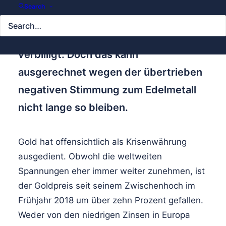
Risikofaktoren steigt der Goldpreis
Search
nicht. Tatsächlich hat sich die
Krisenwährung zuletzt merklich
verbilligt. Doch das kann
ausgerechnet wegen der übertrieben
negativen Stimmung zum Edelmetall
nicht lange so bleiben.
Gold hat offensichtlich als Krisenwährung
ausgedient. Obwohl die weltweiten
Spannungen eher immer weiter zunehmen, ist
der Goldpreis seit seinem Zwischenhoch im
Frühjahr 2018 um über zehn Prozent gefallen.
Weder von den niedrigen Zinsen in Europa