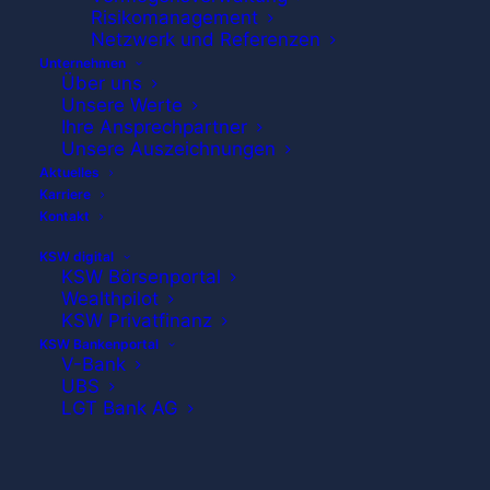
Risikomanagement
Netzwerk und Referenzen
Unternehmen
Über uns
Unsere Werte
Ihre Ansprechpartner
Unsere Auszeichnungen
Aktuelles
Neue Mitarbeiterin bei der
Karriere
Kontakt
KSW
KSW digital
KSW Börsenportal
Wealthpilot
KSW Privatfinanz
Seit 1. September 2019 verstärkt
KSW Bankenportal
V-Bank
Susanne Betke als neuestes
UBS
LGT Bank AG
Teammitglied die KSW
Vermögensverwaltung.