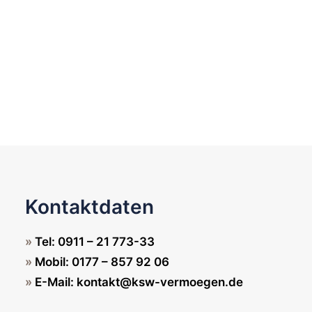
von diskretionären
Vermögensverwaltungsmandaten.
Nebenberuflich fungiert er als
Aufsichtsratsmitglied einer börsennotierten
Gesellschaft
und
Finanzvorstand für eine
kirchliche Institution
.
Kontaktdaten
Tel:
0911 – 21 773-33
Mobil:
0177 – 857 92 06
E-Mail:
kontakt@ksw-vermoegen.de