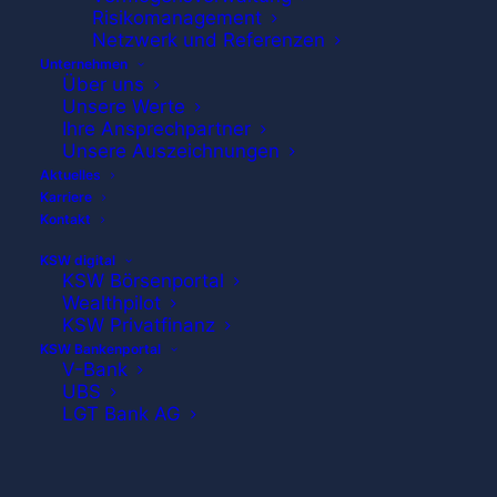
Risikomanagement
Netzwerk und Referenzen
Unternehmen
Über uns
Unsere Werte
Ihre Ansprechpartner
Unsere Auszeichnungen
Aktuelles
Karriere
Kontakt
Wolfgang Köbler
KSW digital
KSW Börsenportal
Wealthpilot
Portfoliomanager
KSW Privatfinanz
Bankfachwirt
KSW Bankenportal
V-Bank
UBS
LGT Bank AG
Wolfgang Köbler kann auf eine klassische
mehr als 35-jährige Karriere in der