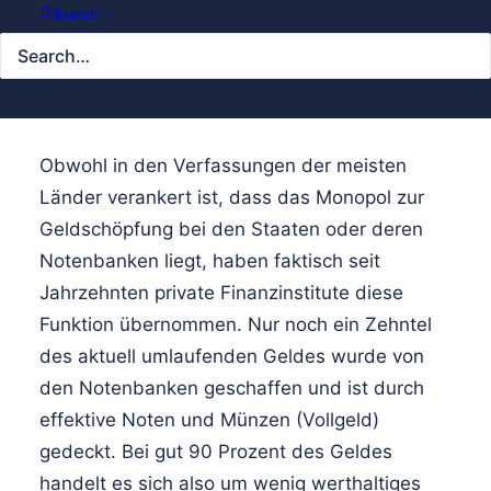
ab, ob das bestehende Buchgeld-
Search
System in ein Vollgeld-System
transformiert werden soll.
Obwohl in den Verfassungen der meisten
Länder verankert ist, dass das Monopol zur
Geldschöpfung bei den Staaten oder deren
Notenbanken liegt, haben faktisch seit
Jahrzehnten private Finanzinstitute diese
Funktion übernommen. Nur noch ein Zehntel
des aktuell umlaufenden Geldes wurde von
den Notenbanken geschaffen und ist durch
effektive Noten und Münzen (Vollgeld)
gedeckt. Bei gut 90 Prozent des Geldes
handelt es sich also um wenig werthaltiges