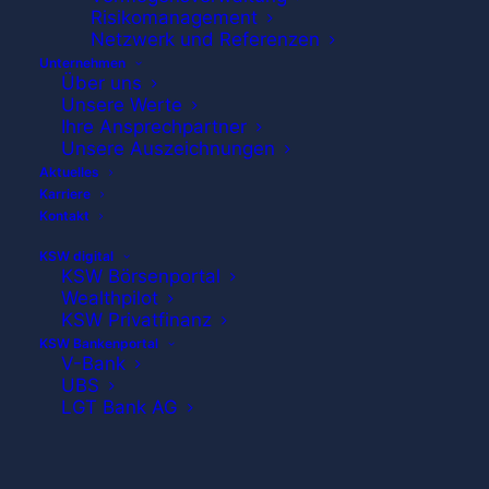
Risikomanagement
Netzwerk und Referenzen
Unternehmen
Über uns
Unsere Werte
Ihre Ansprechpartner
Unsere Auszeichnungen
Aktuelles
Voll was? Vollgeld!
Karriere
Kontakt
KSW digital
Relativ unbemerkt schickten sich die
KSW Börsenportal
Wealthpilot
Schweizer kürzlich an, das
KSW Privatfinanz
KSW Bankenportal
bestehende Finanzsystem zu
V-Bank
UBS
revolutionieren. In einem
LGT Bank AG
Volksentscheid stimmten unsere
eidgenössischen Nachbarn darüber