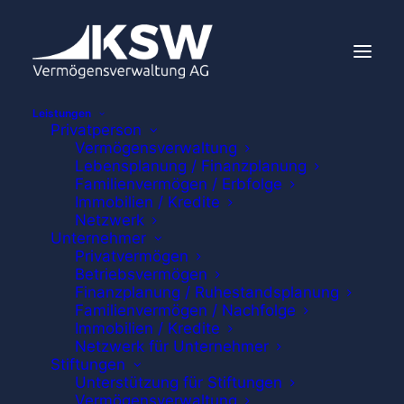
Leistungen
Privatperson
Vermögensverwaltung
Lebensplanung / Finanzplanung
KSW Perspektiven
Familienvermögen / Erbfolge
Immobilien / Kredite
Netzwerk
2. Ausgabe 2026
Unternehmer
Privatvermögen
Betriebsvermögen
Finanzplanung / Ruhestandsplanung
Zum Durchblättern auf
Familienvermögen / Nachfolge
Immobilien / Kredite
das Magazin tippen!
Netzwerk für Unternehmer
Stiftungen
Unterstützung für Stiftungen
Vermögensverwaltung